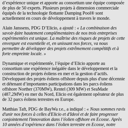
d’expérience unique et apporte au consortium une équipe composée
de plus de 50 experts. Plusieurs projets à dimension commerciale
équipés de la technologie flottante Damping Pool® sont
actuellement en cours de développement à travers le monde.
Alain Janssens, PDG D’Elicio, a ajouté :
« La combinaison des
savoir-faire hautement complémentaires de nos trois entreprises
expérimentées est unique. La maîtrise des risques de projets de cette
envergure est essentielle et, en unissant nos forces, va nous
permettre de développer des projets extrêmement compétitifs et à
forte empreinte locale. »
Dynamique et expérimentée, l’équipe d’Elicio apporte au
consortium une expérience inégalée dans le développement et la
construction de projets éoliens en mer et la gestion d’actifs.
Développant des projets éoliens offshore depuis plus d'une décennie
et détenant d’importantes participations dans les parcs éoliens
offshore Norther (370MW), Rentel (309 MW) et SeaMade
(487,2MW) en mer du Nord, Elicio est également opérateur de plus
de 32 parcs éoliens terrestres en Europe.
Matthias Taft, PDG de
BayWa r.e.
, a indiqué :
« Nous sommes ravis
d'unir nos forces à celles d'Elicio et d'Ideol et de faire progresser
conjointement l'innovation dans l’éolien offshore en Ecosse. Après
10 années d’expérience dans l’éolien terrestre en Ecosse, notre