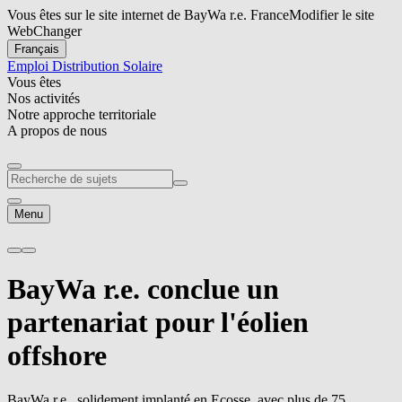
Vous êtes sur le site internet de BayWa r.e. France
Modifier le site
Web
Changer
Français
Emploi
Distribution Solaire
Vous êtes
Nos activités
Notre approche territoriale
A propos de nous
Menu
BayWa r.e.
conclue un
partenariat pour l'éolien
offshore
BayWa r.e.
, solidement implanté en Ecosse, avec plus de 75