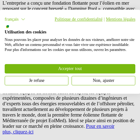
L’entreprise a conçu une fondation flottante pour l’éolien en mer
reposant sur le concept breveté « Damping Pool », compatible avec
l’ensemble des éoliennes présentes sur le marché. Cette solution a
français
Politique de confidentialité
|
Mentions légales
été développée dès l’origine pour optimiser les retombées
économiques locales et réduire les coûts sur l’ensemble du cycle de
vie, de la construction à l’exploitation et le démantèlement. Elle
Utilisation des cookies
permet le développement de projets éoliens en mer sans contrainte
Nous pouvons les placer pour analyser les données de nos visiteurs, améliorer notre site
de profondeur ou de sols, à la recherche des sites bénéficiant des
Web, afficher un contenu personnalisé et vous faire vivre une expérience inoubliable.
meilleurs gisements de vents. A l’absence d’impact visuel loin des
Pour plus d'informations sur les cookies que nous utilisons, ouvrez les paramètres.
côtes, s’ajoute ainsi l’opportunité d’accroître la production de
chaque éolienne et donc de réduire le coût final de l’énergie
produite.
Accepter tout
Après la mise en service en septembre 2018 de la première éolienne
Je refuse
Non, ajuster
en mer en France (le projet FLOATGEN, installé au large du
Croisic et équipé du flotteur Ideol) et d'une seconde éolienne
flottante équipée du flotteur Ideol au Japon, les équipes
expérimentées, composées de plusieurs dizaines d’ingénieurs et
d’experts issus des énergies renouvelables et de l’offshore pétrolier,
travaillent actuellement au développement de plusieurs projets à
travers le monde, dont la première ferme éolienne flottante de
Méditerranée (le projet EolMed). Ideol se place ainsi en position de
leader sur ce marché en pleine croissance.
Pour en savoir
plus, cliquez-ici