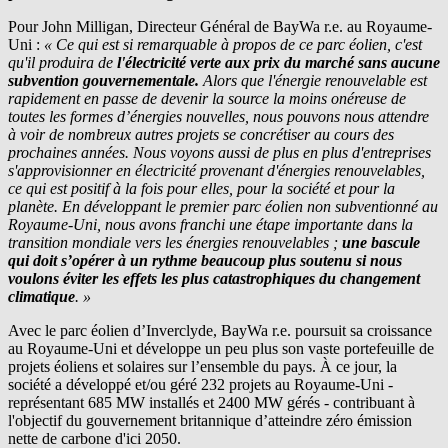
Pour John Milligan, Directeur Général de
BayWa r.e.
au Royaume-
Uni :
« Ce qui est si remarquable à propos de ce parc éolien, c'est
qu'il produira de
l'électricité verte aux prix du marché sans aucune
subvention gouvernementale.
Alors que l'énergie renouvelable est
rapidement en passe de devenir la source la moins onéreuse de
toutes les formes d’énergies nouvelles, nous pouvons nous attendre
à voir de nombreux autres projets se concrétiser au cours des
prochaines années. Nous voyons aussi de plus en plus d'entreprises
s'approvisionner en électricité provenant d'énergies renouvelables,
ce qui est positif à la fois pour elles, pour la société et pour la
planète. En développant le premier parc éolien non subventionné au
Royaume-Uni, nous avons franchi une étape importante dans la
transition mondiale vers les énergies renouvelables ;
une bascule
qui doit s’opérer à un rythme beaucoup plus soutenu si nous
voulons éviter les effets les plus catastrophiques du changement
climatique
. »
Avec le parc éolien d’Inverclyde,
BayWa r.e.
poursuit sa croissance
au Royaume-Uni et développe un peu plus son vaste portefeuille de
projets éoliens et solaires sur l’ensemble du pays. À ce jour, la
société a développé et/ou géré 232 projets au Royaume-Uni -
représentant 685 MW installés et 2400 MW gérés - contribuant à
l'objectif du gouvernement britannique d’atteindre zéro émission
nette de carbone d'ici 2050.