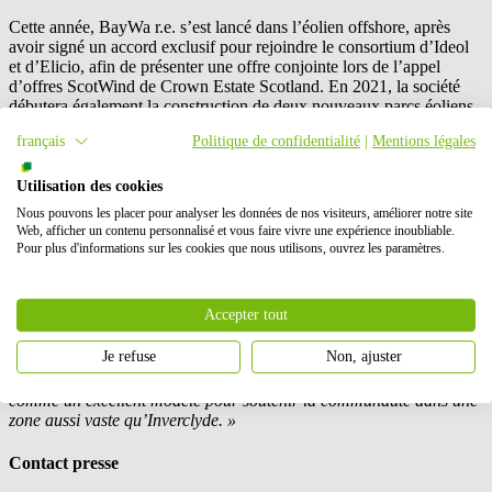
Cette année,
BayWa r.e.
s’est lancé dans l’éolien offshore, après
avoir signé un accord exclusif pour rejoindre le consortium d’Ideol
et d’Elicio, afin de présenter une offre conjointe lors de l’appel
d’offres ScotWind de Crown Estate Scotland. En 2021, la société
débutera également la construction de deux nouveaux parcs éoliens
terrestres dans le Lanarkshire du sud et dans la région écossaise des
français
Politique de confidentialité
|
Mentions légales
Borders.Dans le cadre de ce projet,
BayWa r.e.
s’est engagé à
apporter un soutien continu aux communautés locales d'Inverclyde.
Utilisation des cookies
Alasdair Macleod, Responsable du Développement Renouvelable
Nous pouvons les placer pour analyser les données de nos visiteurs, améliorer notre site
chez
BayWa r.e.
au Royaume-Uni, explique :
« La transition vers
Web, afficher un contenu personnalisé et vous faire vivre une expérience inoubliable.
les énergies renouvelables va au-delà de la simple production
Pour plus d'informations sur les cookies que nous utilisons, ouvrez les paramètres.
d'électricité verte. Il y a aussi toute une transition socio-économique
verte qui est en cours. Pour ce projet, nous sommes ravis d’avoir
conclu un accord à long terme pour aider au développement de la
Accepter tout
communauté (Community Benefit Agreement) avec « Inverclyde
Community Fund » (ICF). ICF est une organisation caritative dont
Je refuse
Non, ajuster
l’objectif est de soutenir le secteur bénévole et communautaire
d’Inverclyde via l’octroi d’aides financières. Nous considérons cela
comme un excellent modèle pour soutenir la communauté dans une
zone aussi vaste qu’Inverclyde. »
Contact presse