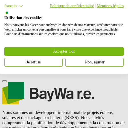
français
Politique de confidentialité
|
Mentions légales
de la capacité installée
Utilisation des cookies
Éolien
Nous pouvons les placer pour analyser les données de nos visiteurs, améliorer notre site
terrestre
Web, afficher un contenu personnalisé et vous faire vivre une expérience inoubliable.
Pour plus d'informations sur les cookies que nous utilisons, ouvrez les paramètres.
Localisation du projet
Accepter tout
Pour afficher cette carte, veuillez accepter Google Maps dans les
paramètres des cookies.
Je refuse
Non, ajuster
Accepter les cookies
Nous sommes un développeur international de projets éoliens,
solaires et de stockage par batterie (BESS). Nos activités
comprennent la planification, le développement et la construction de
ces projets, ainsi que leur exploitation et leur maintenance, et le