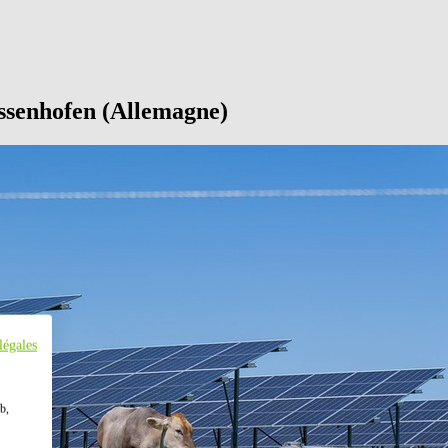
essenhofen (Allemagne)
légales
b,