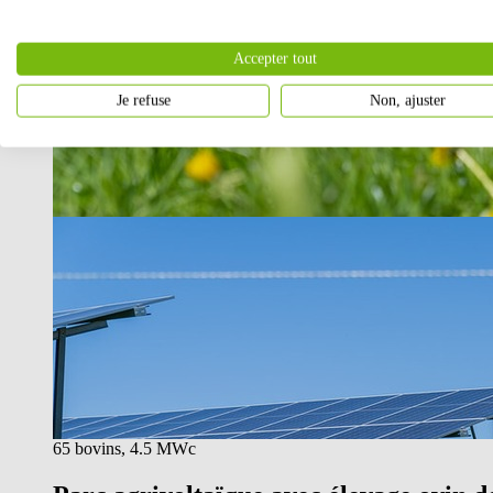
Accepter tout
Je refuse
Non, ajuster
65 bovins, 4.5 MWc