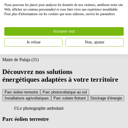
Nous pouvons les placer pour analyser les données de nos visiteurs, améliorer notre site
Ce parc a plusieurs vertus : il est parfaitement intégré dans le
Web, afficher un contenu personnalisé et vous faire vivre une expérience inoubliable.
paysage, la biodiversité a été prise en compte et il participe
Pour plus d'informations sur les cookies que nous utilisons, ouvrez les paramètres.
pleinement aux objectifs de la Région qui souhaite devenir à horizon
2050 la 1ère Région à énergie positive (REPOS) d’Europe. Situé
aux portes de notre commune, le parc de Palaja est à taille humaine
Accepter tout
(moins de 10 ha) et n’a rencontré aucune hostilité ou opposition de
la population !
Je refuse
Non, ajuster
Thierry Lecina
Maire de Palaja (11)
Découvrez nos solutions
énergétiques adaptées à votre territoire
Parc éolien terrestre
Parc photovoltaïque au sol
Installations agrivoltaïques
Parc solaire flottant
Stockage d’énergie
©Le photographe ambulant
Parc éolien terrestre