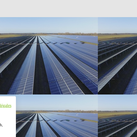
légales
b,