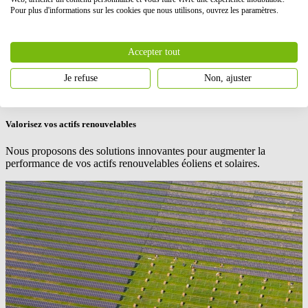
Accepter les cookies
Pour plus d'informations sur les cookies que nous utilisons, ouvrez les paramètres.
BayWa r.e.
propose des prestations de renouvellement à ses clients
propriétaires de parcs, mettant ses experts à disposition pour définir
Accepter tout
la meilleure stratégie de renouvellement et mener le développement
d'un projet de repowering optimisé.
Je refuse
Non, ajuster
Sujets similaires
Valorisez vos actifs renouvelables
Nous proposons des solutions innovantes pour augmenter la
performance de vos actifs renouvelables éoliens et solaires.