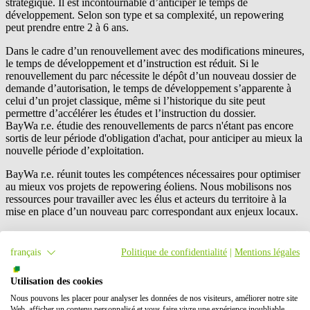
stratégique. Il est incontournable d’anticiper le temps de
développement. Selon son type et sa complexité, un repowering
peut prendre entre 2 à 6 ans.
Dans le cadre d’un renouvellement avec des modifications mineures,
le temps de développement et d’instruction est réduit. Si le
renouvellement du parc nécessite le dépôt d’un nouveau dossier de
demande d’autorisation, le temps de développement s’apparente à
celui d’un projet classique, même si l’historique du site peut
permettre d’accélérer les études et l’instruction du dossier.
BayWa r.e.
étudie des renouvellements de parcs n
'étant pas encore
sortis de leur période d'obligation d'achat
, pour anticiper au mieux la
nouvelle période d’exploitation.
BayWa r.e.
réunit toutes les compétences nécessaires pour optimiser
au mieux vos projets de repowering éoliens. Nous mobilisons nos
ressources pour travailler avec les élus et acteurs du territoire à la
mise en place d’un nouveau parc correspondant aux enjeux locaux.
Nous proposons des solutions sur mesure qui
s'adaptent à la stratégie de nos clients.
français
Politique de confidentialité
|
Mentions légales
Pour voir cette vidéo, veuillez accepter AdmiralCloud
Utilisation des cookies
dans les paramètres des cookies.
Nous pouvons les placer pour analyser les données de nos visiteurs, améliorer notre site
Web, afficher un contenu personnalisé et vous faire vivre une expérience inoubliable.